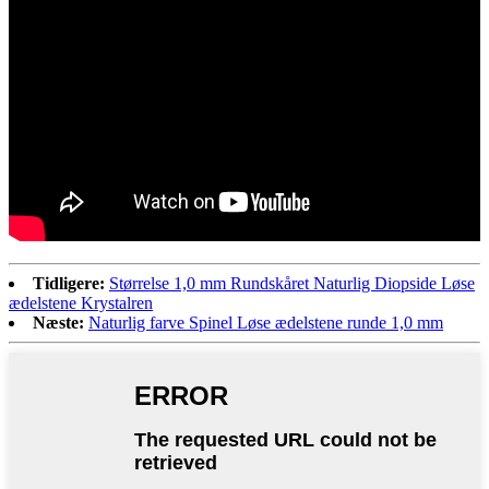
Tidligere:
Størrelse 1,0 mm Rundskåret Naturlig Diopside Løse
ædelstene Krystalren
Næste:
Naturlig farve Spinel Løse ædelstene runde 1,0 mm