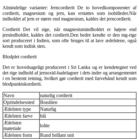
Almindelige varianter: Jerncordierit De to hovedkomponenter af
cordierit, magnesium og jern, kan erstattes som isobilleder.Når
indholdet af jern er større end magnesium, kaldes det jerncordierit.
Cordierit Det vil sige, når magnesiumindholdet er højere end
jernindholdet, kaldes det cordierit.Den bedre kendte er den mg-rige
sort produceret i Indien, som ofte bruges til at lave ædelstene, også
kendt som indisk sten.
Blodplet cordierit
Det er hovedsageligt produceret i Sri Lanka og er kendetegnet ved
det rige indhold af jernoxid-badelagner i dets indre og arrangementet
i en bestemt retning, hvilket gør cordierit med farvebånd kendt som
blodpunktskordierit.
Navn
naturlig cordierit
Oprindelsessted
Brasilien
Ædelsten type
Naturlig
Ædelsten farve
blå
Ædelsten
lolite
materiale
Ædelsten form
Rund brillant snit