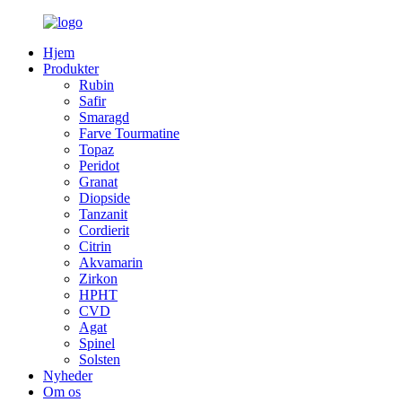
Hjem
Produkter
Rubin
Safir
Smaragd
Farve Tourmatine
Topaz
Peridot
Granat
Diopside
Tanzanit
Cordierit
Citrin
Akvamarin
Zirkon
HPHT
CVD
Agat
Spinel
Solsten
Nyheder
Om os