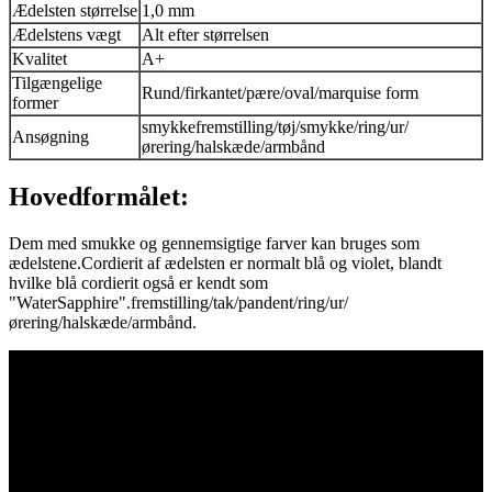
Ædelsten størrelse
1,0 mm
Ædelstens vægt
Alt efter størrelsen
Kvalitet
A+
Tilgængelige
Rund/firkantet/pære/oval/marquise form
former
smykkefremstilling/tøj/smykke/ring/ur/
Ansøgning
ørering/halskæde/armbånd
Hovedformålet:
Dem med smukke og gennemsigtige farver kan bruges som
ædelstene.Cordierit af ædelsten er normalt blå og violet, blandt
hvilke blå cordierit også er kendt som
"WaterSapphire".fremstilling/tak/pandent/ring/ur/
ørering/halskæde/armbånd.