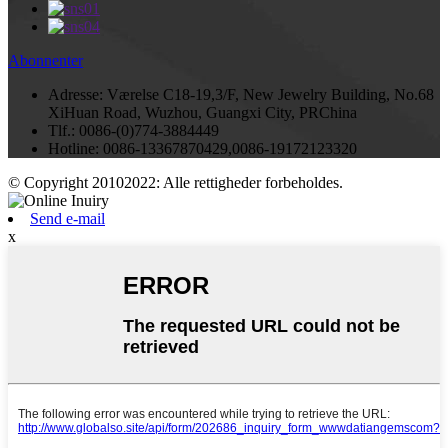
Abonnenter
Adresse:
Værelse C18-19,3/F, New Jewelry Building, No.68
XiHuan Road, Wuzhou, Guangxi City, PRChina
Tlf.:
0086-(0)774-3884449
Hotline:
0086-13367870429,0086-19172123320
© Copyright 20102022: Alle rettigheder forbeholdes.
Send e-mail
x