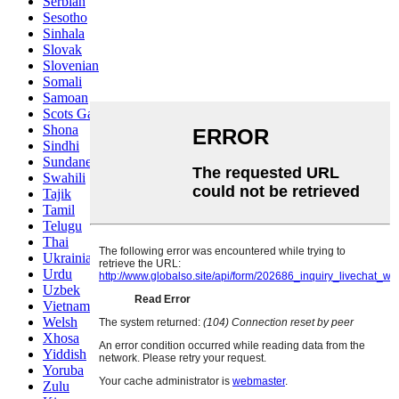
Serbian
Sesotho
Sinhala
Slovak
Slovenian
Somali
Samoan
Scots Gaelic
Shona
Sindhi
Sundanese
Swahili
Tajik
Tamil
Telugu
Thai
Ukrainian
Urdu
Uzbek
Vietnamese
Welsh
Xhosa
Yiddish
Yoruba
Zulu