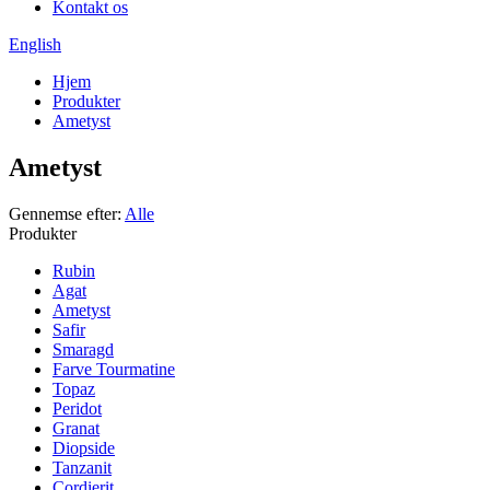
Kontakt os
English
Hjem
Produkter
Ametyst
Ametyst
Gennemse efter:
Alle
Produkter
Rubin
Agat
Ametyst
Safir
Smaragd
Farve Tourmatine
Topaz
Peridot
Granat
Diopside
Tanzanit
Cordierit