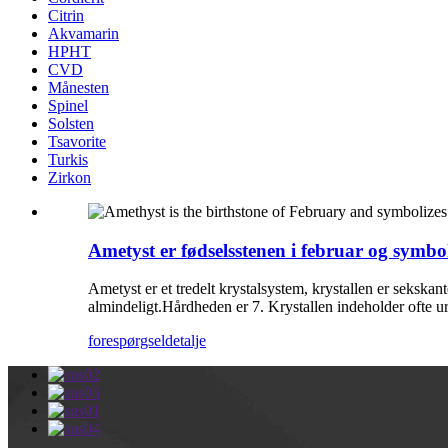
Citrin
Akvamarin
HPHT
CVD
Månesten
Spinel
Solsten
Tsavorite
Turkis
Zirkon
Ametyst er fødselsstenen i februar og symboli
Ametyst er et tredelt krystalsystem, krystallen er sekskan
almindeligt.Hårdheden er 7. Krystallen indeholder ofte u
forespørgsel
detalje