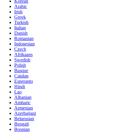
Korean
Arabic
Irish
Greek
Turkish
Italian
Danish
Romanian
Indonesian
Czech
Afrikaans
Swedish
Polish
Basque
Catalan
Esperanto
Hindi
Lao
Albanian
Amharic
Armenian
Azerbaijani
Belarusian
Bengali
Bosnian