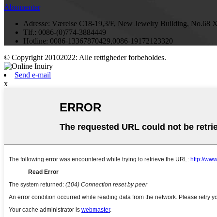
Abonnenter
Adresse:
Værelse C18-19,3/F, New Jewelry Building, No.68
Tlf.:
0086-(0)774-3884449
Hotline:
0086-13367870429,0086-19172123320
© Copyright 20102022: Alle rettigheder forbeholdes.
Send e-mail
x