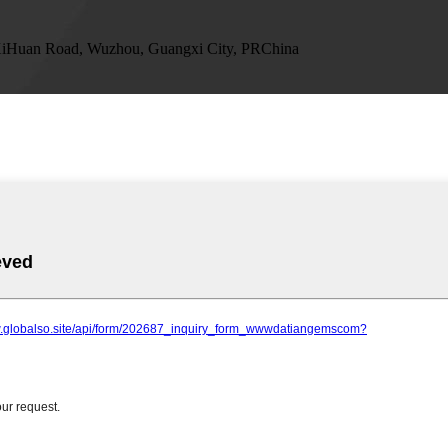
 XiHuan Road, Wuzhou, Guangxi City, PRChina