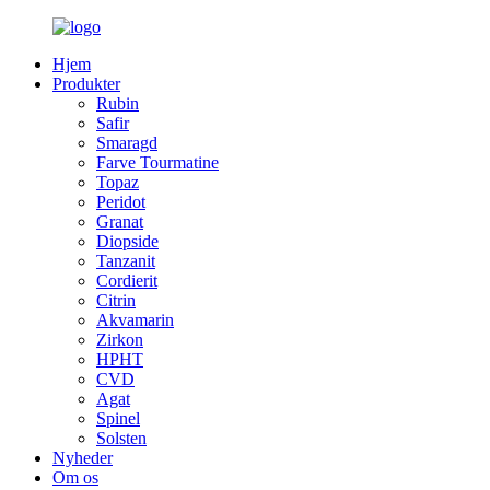
Hjem
Produkter
Rubin
Safir
Smaragd
Farve Tourmatine
Topaz
Peridot
Granat
Diopside
Tanzanit
Cordierit
Citrin
Akvamarin
Zirkon
HPHT
CVD
Agat
Spinel
Solsten
Nyheder
Om os